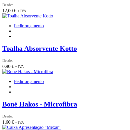
options
Desde:
may
12,00
€
+ IVA
be
chosen
on
Pedir orçamento
the
product
page
Toalha Absorvente Kotto
Desde:
0,90
€
+ IVA
This
Pedir orçamento
product
has
multiple
variants.
Boné Hakos - Microfibra
The
options
Desde:
may
1,60
€
+ IVA
be
chosen