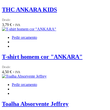
page
multiple
variants.
THC ANKARA KIDS
The
options
Desde:
may
3,79
€
+ IVA
be
chosen
on
This
Pedir orçamento
the
product
product
has
page
multiple
variants.
T-shirt homem cor "ANKARA"
The
options
Desde:
may
4,50
€
+ IVA
be
chosen
on
This
Pedir orçamento
the
product
product
has
page
multiple
variants.
Toalha Absorvente Jeffrey
The