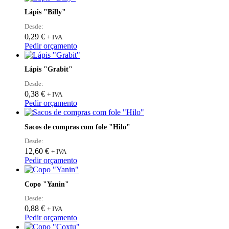
has
Lápis "Billy"
multiple
variants.
Desde:
The
0,29
€
+ IVA
options
Pedir orçamento
may
be
Lápis "Grabit"
chosen
on
Desde:
the
0,38
€
+ IVA
product
Pedir orçamento
page
Sacos de compras com fole "Hilo"
Desde:
12,60
€
+ IVA
This
Pedir orçamento
product
has
Copo "Yanin"
multiple
variants.
Desde:
The
0,88
€
+ IVA
options
This
Pedir orçamento
may
product