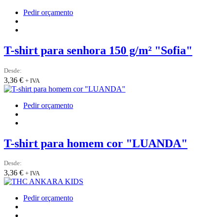
the
product
This
Pedir orçamento
page
product
has
multiple
variants.
T-shirt para senhora 150 g/m² "Sofia"
The
options
Desde:
may
3,36
€
+ IVA
be
chosen
on
This
Pedir orçamento
the
product
product
has
page
multiple
variants.
T-shirt para homem cor "LUANDA"
The
options
Desde:
may
3,36
€
+ IVA
be
chosen
on
This
Pedir orçamento
the
product
product
has