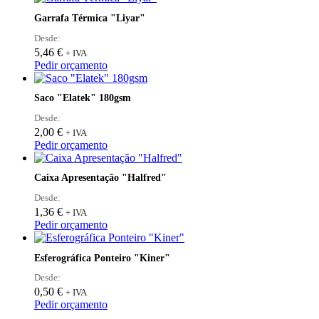
Garrafa Térmica "Liyar"
Desde:
5,46
€
+ IVA
This
Pedir orçamento
product
has
Saco "Elatek" 180gsm
multiple
variants.
Desde:
The
2,00
€
+ IVA
options
Pedir orçamento
may
be
Caixa Apresentação "Halfred"
chosen
on
Desde:
the
1,36
€
+ IVA
product
Pedir orçamento
page
Esferográfica Ponteiro "Kiner"
Desde:
0,50
€
+ IVA
This
Pedir orçamento
product