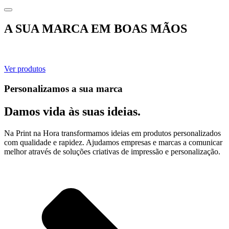
has
multiple
variants.
A SUA MARCA EM BOAS MÃOS
The
options
may
be
Ver produtos
chosen
on
Personalizamos a sua marca
the
product
page
Damos vida às suas ideias.
Na Print na Hora transformamos ideias em produtos personalizados
com qualidade e rapidez. Ajudamos empresas e marcas a comunicar
melhor através de soluções criativas de impressão e personalização.