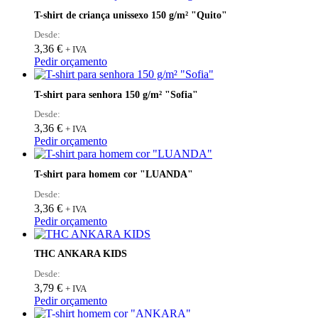
page
T-shirt de criança unissexo 150 g/m² "Quito"
Desde:
3,36
€
+ IVA
This
Pedir orçamento
product
has
T-shirt para senhora 150 g/m² "Sofia"
multiple
variants.
Desde:
The
3,36
€
+ IVA
options
This
Pedir orçamento
may
product
be
has
T-shirt para homem cor "LUANDA"
chosen
multiple
on
variants.
Desde:
the
The
3,36
€
+ IVA
product
options
This
Pedir orçamento
page
may
product
be
has
THC ANKARA KIDS
chosen
multiple
on
variants.
Desde:
the
The
3,79
€
+ IVA
product
options
This
Pedir orçamento
page
may
product