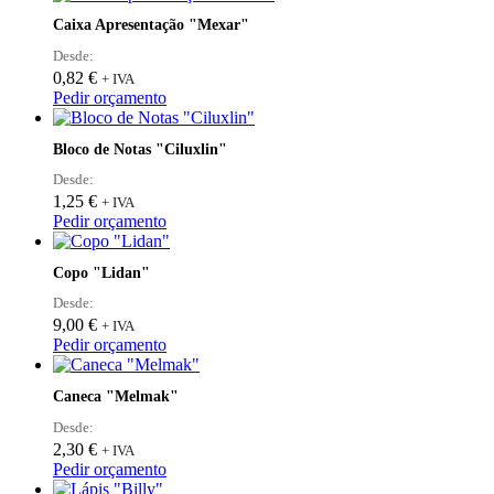
has
Caixa Apresentação "Mexar"
multiple
variants.
Desde:
The
0,82
€
+ IVA
options
Pedir orçamento
may
be
Bloco de Notas "Ciluxlin"
chosen
on
Desde:
the
1,25
€
+ IVA
product
This
Pedir orçamento
page
product
has
Copo "Lidan"
multiple
variants.
Desde:
The
9,00
€
+ IVA
options
Pedir orçamento
may
be
Caneca "Melmak"
chosen
on
Desde:
the
2,30
€
+ IVA
product
This
Pedir orçamento
page
product