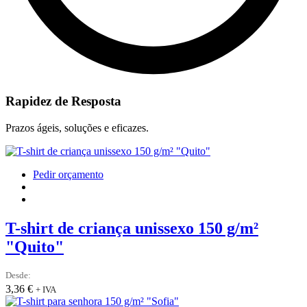
Rapidez de Resposta
Prazos ágeis, soluções e eficazes.
This
Pedir orçamento
product
has
multiple
variants.
T-shirt de criança unissexo 150 g/m²
The
"Quito"
options
may
be
Desde:
chosen
3,36
€
+ IVA
on