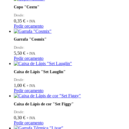
be
has
Copo "Coxtu"
chosen
multiple
on
variants.
Desde:
the
The
0,35
€
+ IVA
product
options
Pedir orçamento
page
may
be
Garrafa "Cosmix"
chosen
on
Desde:
the
5,50
€
+ IVA
product
This
Pedir orçamento
page
product
has
Caixa de Lápis "Set Lauglin"
multiple
variants.
Desde:
The
1,00
€
+ IVA
options
Pedir orçamento
may
be
Caixa de Lápis de cor "Set Figgy"
chosen
on
Desde:
the
0,30
€
+ IVA
product
Pedir orçamento
page