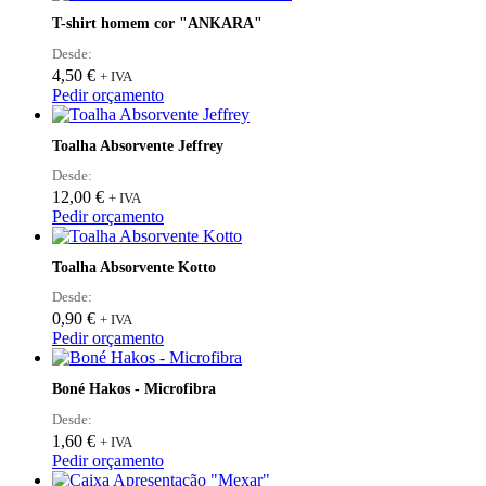
be
has
T-shirt homem cor "ANKARA"
chosen
multiple
on
variants.
Desde:
the
The
4,50
€
+ IVA
product
options
This
Pedir orçamento
page
may
product
be
has
Toalha Absorvente Jeffrey
chosen
multiple
on
variants.
Desde:
the
The
12,00
€
+ IVA
product
options
This
Pedir orçamento
page
may
product
be
has
Toalha Absorvente Kotto
chosen
multiple
on
variants.
Desde:
the
The
0,90
€
+ IVA
product
options
Pedir orçamento
page
may
be
Boné Hakos - Microfibra
chosen
on
Desde:
the
1,60
€
+ IVA
product
This
Pedir orçamento
page
product