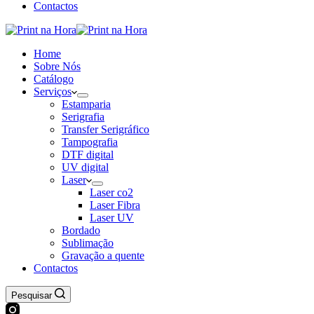
Contactos
Home
Sobre Nós
Catálogo
Serviços
Estamparia
Serigrafia
Transfer Serigráfico
Tampografia
DTF digital
UV digital
Laser
Laser co2
Laser Fibra
Laser UV
Bordado
Sublimação
Gravação a quente
Contactos
Pesquisar