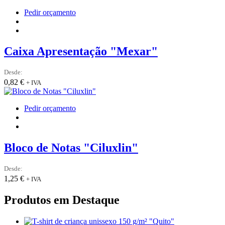
on
Pedir orçamento
the
product
page
Caixa Apresentação "Mexar"
Desde:
0,82
€
+ IVA
This
Pedir orçamento
product
has
multiple
variants.
Bloco de Notas "Ciluxlin"
The
options
Desde:
may
1,25
€
+ IVA
be
chosen
Produtos em Destaque
on
the
product