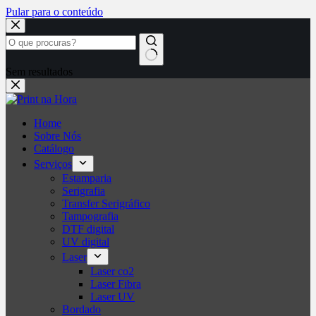
Pular para o conteúdo
Sem resultados
Home
Sobre Nós
Catálogo
Serviços
Estamparia
Serigrafia
Transfer Serigráfico
Tampografia
DTF digital
UV digital
Laser
Laser co2
Laser Fibra
Laser UV
Bordado