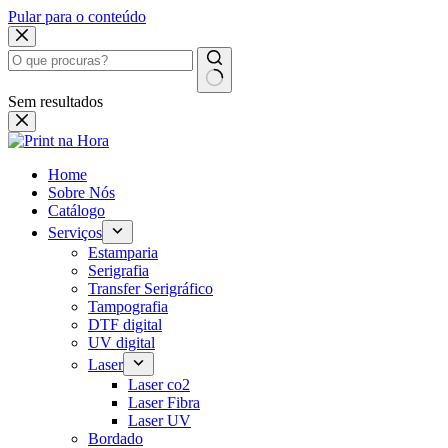
Pular para o conteúdo
Sem resultados
Home
Sobre Nós
Catálogo
Serviços
Estamparia
Serigrafia
Transfer Serigráfico
Tampografia
DTF digital
UV digital
Laser
Laser co2
Laser Fibra
Laser UV
Bordado