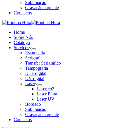
Sublimação
Gravação a quente
Contactos
Home
Sobre Nós
Catálogo
Serviços
Estamparia
Serigrafia
Transfer Serigráfico
Tampografia
DTF digital
UV digital
Laser
Laser co2
Laser Fibra
Laser UV
Bordado
Sublimação
Gravação a quente
Contactos