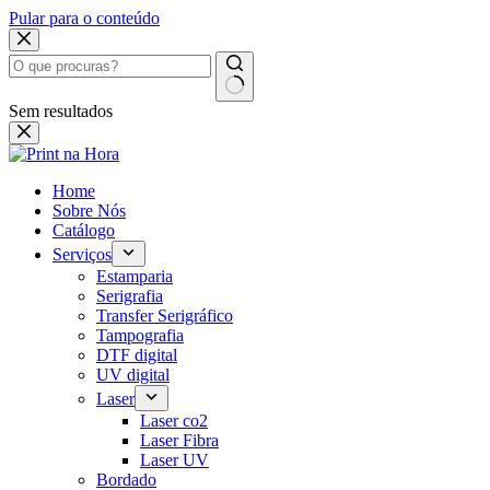
Pular para o conteúdo
Sem resultados
Home
Sobre Nós
Catálogo
Serviços
Estamparia
Serigrafia
Transfer Serigráfico
Tampografia
DTF digital
UV digital
Laser
Laser co2
Laser Fibra
Laser UV
Bordado