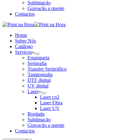
Sublimação
Gravação a quente
Contactos
Home
Sobre Nós
Catálogo
Serviços
Estamparia
Serigrafia
Transfer Serigráfico
Tampografia
DTF digital
UV digital
Laser
Laser co2
Laser Fibra
Laser UV
Bordado
Sublimação
Gravação a quente
Contactos