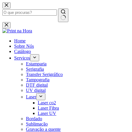
Home
Sobre Nós
Catálogo
Serviços
Estamparia
Serigrafia
Transfer Serigráfico
Tampografia
DTF digital
UV digital
Laser
Laser co2
Laser Fibra
Laser UV
Bordado
Sublimação
Gravação a quente