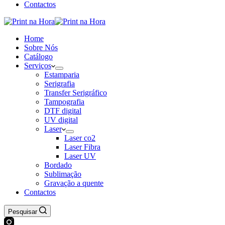
Contactos
Home
Sobre Nós
Catálogo
Serviços
Estamparia
Serigrafia
Transfer Serigráfico
Tampografia
DTF digital
UV digital
Laser
Laser co2
Laser Fibra
Laser UV
Bordado
Sublimação
Gravação a quente
Contactos
Pesquisar